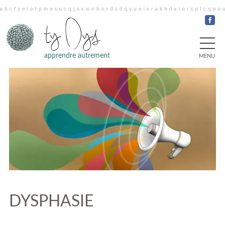
ty Dys
apprendre autrement
MENU
DYSPHASIE