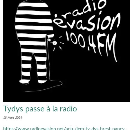
Tydys passe à la radio
18 Mars 2024
https://www.radioevasion.net/actu/lem-ty-dys-brest-nancy-