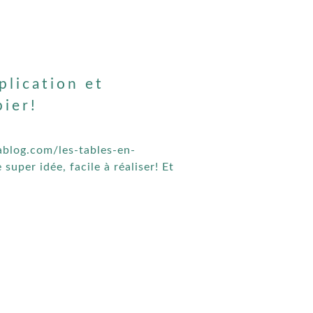
plication et
pier!
lablog.com/les-tables-en-
uper idée, facile à réaliser! Et