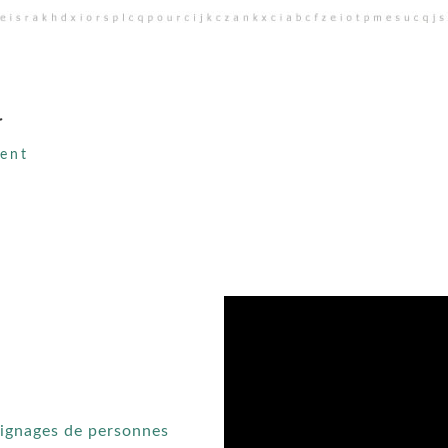
s
ent
s
oignages de personnes