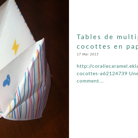
Tables de multi
cocottes en pa
17 Mai 2015
http://coraliecaramel.ek
cocottes-a62124739 Une s
comment...