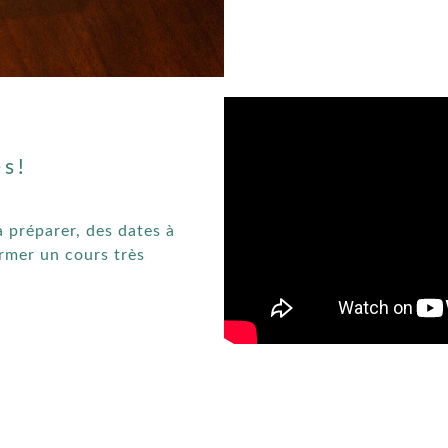
es!
à préparer, des dates à
mer un cours très